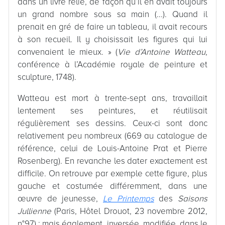
dans un livre relié, de façon qu’il en avait toujours
un grand nombre sous sa main (...). Quand il
prenait en gré de faire un tableau, il avait recours
à son recueil. Il y choisissait les figures qui lui
convenaient le mieux. » (
Vie d’Antoine Watteau
,
conférence à l’Académie royale de peinture et
sculpture, 1748).
Watteau est mort à trente-sept ans, travaillait
lentement ses peintures, et réutilisait
régulièrement ses dessins. Ceux-ci sont donc
relativement peu nombreux (669 au catalogue de
référence, celui de Louis-Antoine Prat et Pierre
Rosenberg). En revanche les dater exactement est
difficile. On retrouve par exemple cette figure, plus
gauche et costumée différemment, dans une
œuvre de jeunesse,
Le Printemps
des
Saisons
Jullienne
(Paris, Hôtel Drouot, 23 novembre 2012,
n°97) ; mais également, inversée, modifiée, dans le