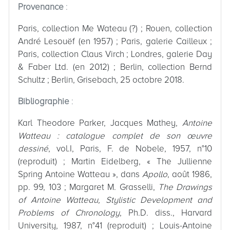
Provenance
:
Paris, collection Me Wateau (?) ; Rouen, collection
André Lesouëf (en 1957) ; Paris, galerie Cailleux ;
Paris, collection Claus Virch ; Londres, galerie Day
& Faber Ltd. (en 2012) ; Berlin, collection Bernd
Schultz ; Berlin, Grisebach, 25 octobre 2018.
Bibliographie
:
Karl Theodore Parker, Jacques Mathey,
Antoine
Watteau : catalogue complet de son œuvre
dessiné
, vol.I, Paris, F. de Nobele, 1957, n°10
(reproduit) ; Martin Eidelberg, « The Jullienne
Spring Antoine Watteau », dans
Apollo
, août 1986,
pp. 99, 103 ; Margaret M. Grasselli,
The Drawings
of Antoine Watteau, Stylistic Development and
Problems of Chronology
, Ph.D. diss., Harvard
University, 1987, n°41 (reproduit) ; Louis-Antoine